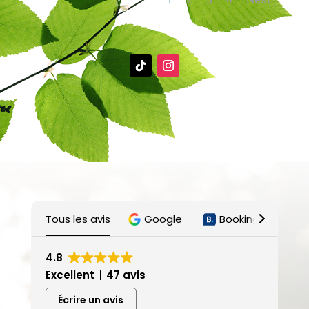
Tous les avis
Google
Booking
Ai
4.8
Excellent
47 avis
Écrire un avis