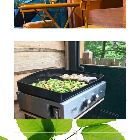
1
2
3
4
Next