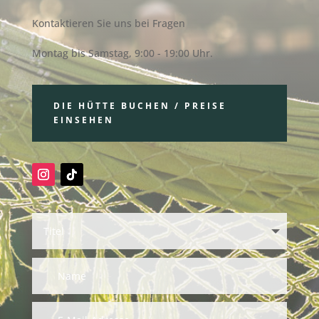
e
Kontaktieren Sie uns bei Fragen
a
d
Montag bis Samstag, 9:00 - 19:00 Uhr.
s
A
d
DIE HÜTTE BUCHEN / PREISE
c
EINSEHEN
N
r