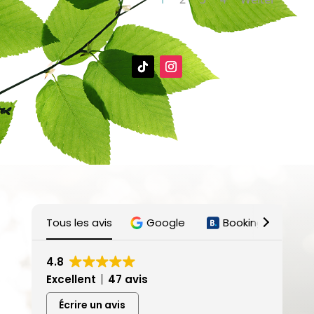
Tous les avis
Google
Booking
Ai
4.8
Excellent
47 avis
Écrire un avis