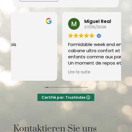
Miguel Real
27/05/2026
Formidable week end en famille dans une
N
cabane ultra confort et adapté aux
c
enfants comme aux parents !
e
Un moment de repos et de loisirs en
p
isolation totale, idéal pour déconnecter.
d
Lire la suite
L
Tout est extrêmement bien pensé et
c
fonctionnel, nous espérons y retourner
prochainement.
T
:
Certifié par: Trustindex
p
i
s
l
Kontaktieren Sie uns
L