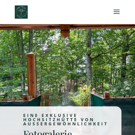
EINE EXKLUSIVE
HOCHSITZHÜTTE VON
AUSSERGEWÖHNLICHKEIT
Fotogalerie